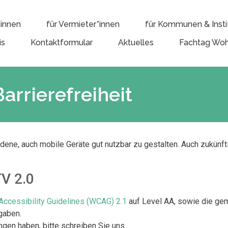
*innen
für Vermieter*innen
für Kommunen & Insti
is
Kontaktformular
Aktuelles
Fachtag Woh
Barrierefreiheit
edene, auch mobile Geräte gut nutzbar zu gestalten. Auch zukünf
TV 2.0
ccessibility Guidelines (WCAG) 2.1
auf Level AA, sowie die ge
gaben.
ungen haben,
bitte schreiben Sie uns
.