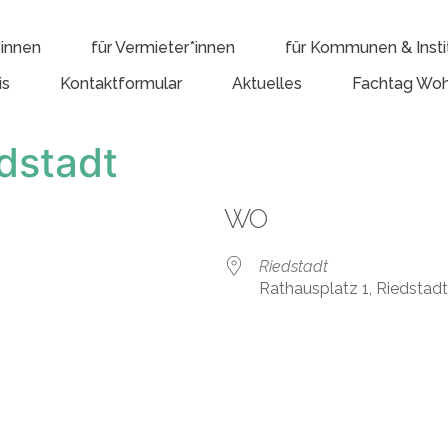
*innen
für Vermieter*innen
für Kommunen & Insti
is
Kontaktformular
Aktuelles
Fachtag Woh
dstadt
WO
Riedstadt
Rathausplatz 1, Riedstad
e Kalender
iCalendar