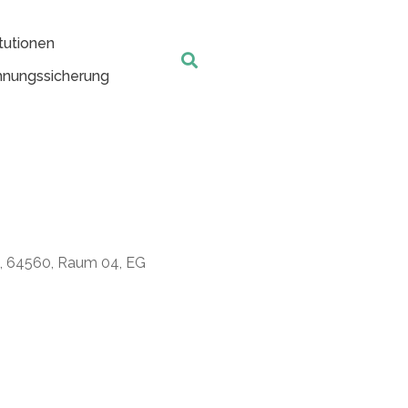
tutionen
nungssicherung
t, 64560, Raum 04, EG
Office 365
Outlook Live