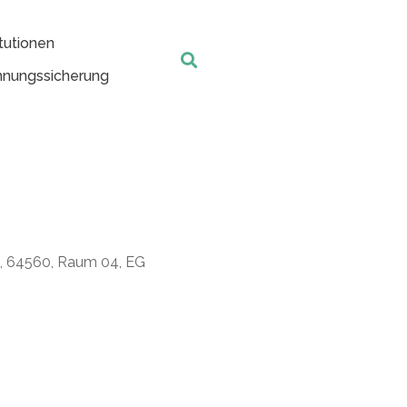
tutionen
nungssicherung
t, 64560, Raum 04, EG
Office 365
Outlook Live