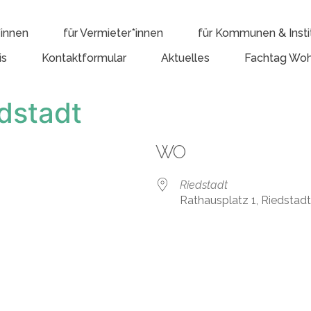
*innen
für Vermieter*innen
für Kommunen & Insti
is
Kontaktformular
Aktuelles
Fachtag Woh
dstadt
WO
Riedstadt
Rathausplatz 1, Riedstad
e Kalender
iCalendar