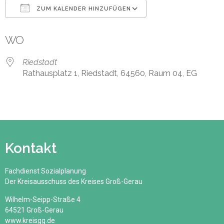
ZUM KALENDER HINZUFÜGEN
ICS herunterladen
Google Kalender
WO
Riedstadt
Rathausplatz 1, Riedstadt, 64560, Raum 04, EG
Kontakt
Fachdienst Sozialplanung
Der Kreisausschuss des Kreises Groß-Gerau
Wilhelm-Seipp-Straße 4
64521 Groß-Gerau
www.kreisgg.de