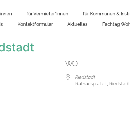
*innen
für Vermieter*innen
für Kommunen & Insti
is
Kontaktformular
Aktuelles
Fachtag Woh
dstadt
WO
Riedstadt
Rathausplatz 1, Riedstad
e Kalender
iCalendar