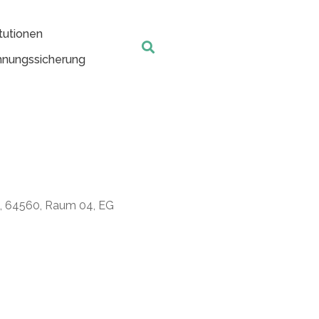
tutionen
nungssicherung
t, 64560, Raum 04, EG
Office 365
Outlook Live