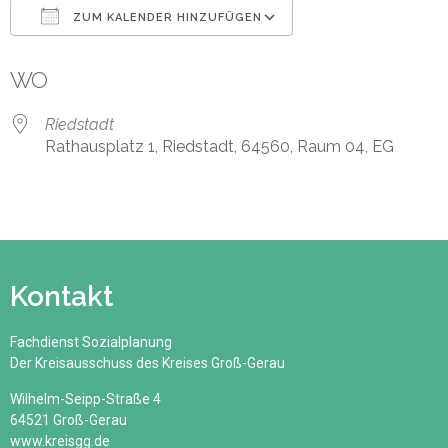
ZUM KALENDER HINZUFÜGEN
ICS herunterladen
Google Kalender
WO
Riedstadt
Rathausplatz 1, Riedstadt, 64560, Raum 04, EG
Kontakt
Fachdienst Sozialplanung
Der Kreisausschuss des Kreises Groß-Gerau
Wilhelm-Seipp-Straße 4
64521 Groß-Gerau
www.kreisgg.de