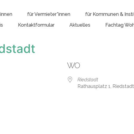
*innen
für Vermieter*innen
für Kommunen & Insti
is
Kontaktformular
Aktuelles
Fachtag Woh
dstadt
WO
Riedstadt
Rathausplatz 1, Riedstad
e Kalender
iCalendar