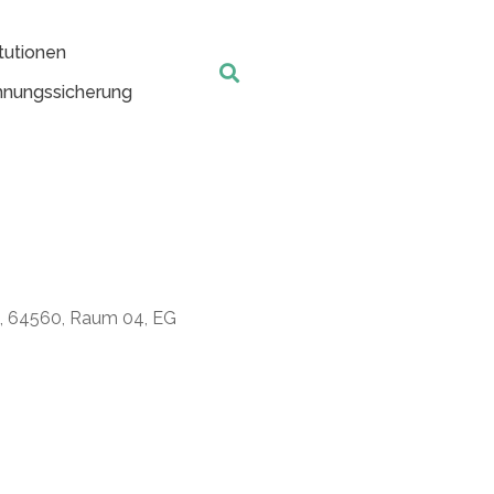
tutionen
nungssicherung
t, 64560, Raum 04, EG
Office 365
Outlook Live