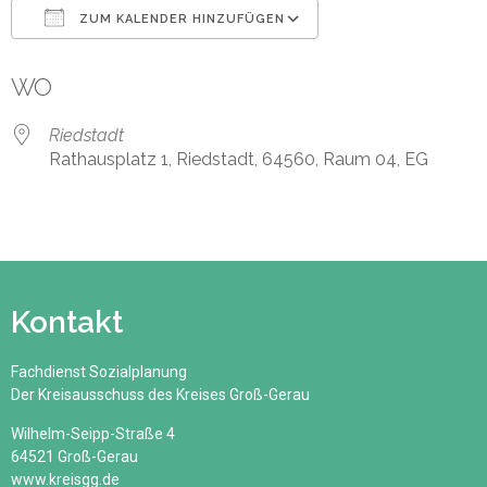
ZUM KALENDER HINZUFÜGEN
ICS herunterladen
Google Kalender
WO
Riedstadt
Rathausplatz 1, Riedstadt, 64560, Raum 04, EG
Kontakt
Fachdienst Sozialplanung
Der Kreisausschuss des Kreises Groß-Gerau
Wilhelm-Seipp-Straße 4
64521 Groß-Gerau
www.kreisgg.de