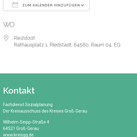
ZUM KALENDER HINZUFÜGEN
ICS herunterladen
Google Kalender
WO
Riedstadt
Rathausplatz 1, Riedstadt, 64560, Raum 04, EG
Kontakt
Fachdienst Sozialplanung
Der Kreisausschuss des Kreises Groß-Gerau
Wilhelm-Seipp-Straße 4
64521 Groß-Gerau
www.kreisgg.de