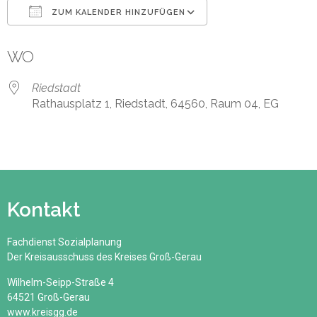
ZUM KALENDER HINZUFÜGEN
ICS herunterladen
Google Kalender
WO
Riedstadt
Rathausplatz 1, Riedstadt, 64560, Raum 04, EG
Kontakt
Fachdienst Sozialplanung
Der Kreisausschuss des Kreises Groß-Gerau
Wilhelm-Seipp-Straße 4
64521 Groß-Gerau
www.kreisgg.de