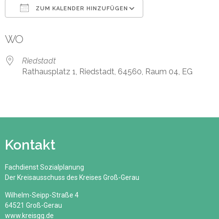
ZUM KALENDER HINZUFÜGEN
ICS herunterladen
Google Kalender
WO
Riedstadt
Rathausplatz 1, Riedstadt, 64560, Raum 04, EG
Kontakt
Fachdienst Sozialplanung
Der Kreisausschuss des Kreises Groß-Gerau
Wilhelm-Seipp-Straße 4
64521 Groß-Gerau
www.kreisgg.de