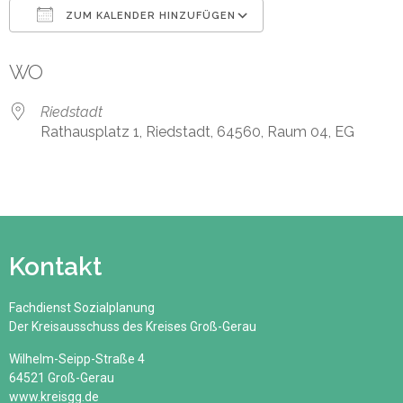
ZUM KALENDER HINZUFÜGEN
ICS herunterladen
Google Kalender
WO
Riedstadt
Rathausplatz 1, Riedstadt, 64560, Raum 04, EG
Kontakt
Fachdienst Sozialplanung
Der Kreisausschuss des Kreises Groß-Gerau
Wilhelm-Seipp-Straße 4
64521 Groß-Gerau
www.kreisgg.de