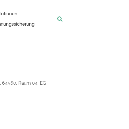
tutionen
nungssicherung
t, 64560, Raum 04, EG
Office 365
Outlook Live