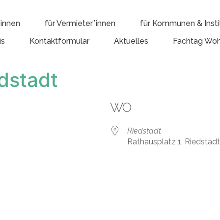
*innen
für Vermieter*innen
für Kommunen & Insti
is
Kontaktformular
Aktuelles
Fachtag Woh
dstadt
WO
Riedstadt
Rathausplatz 1, Riedstad
e Kalender
iCalendar