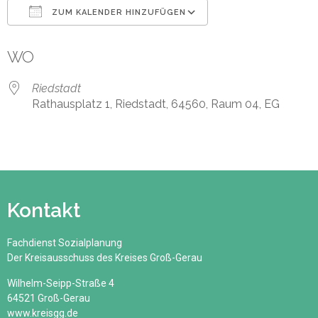
ZUM KALENDER HINZUFÜGEN
ICS herunterladen
Google Kalender
WO
Riedstadt
Rathausplatz 1, Riedstadt, 64560, Raum 04, EG
Kontakt
Fachdienst Sozialplanung
Der Kreisausschuss des Kreises Groß-Gerau
Wilhelm-Seipp-Straße 4
64521 Groß-Gerau
www.kreisgg.de