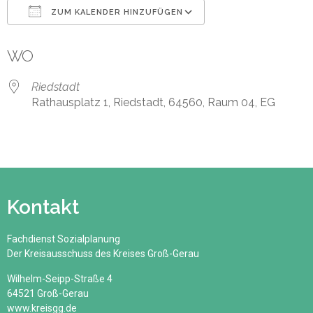
ZUM KALENDER HINZUFÜGEN
ICS herunterladen
Google Kalender
WO
Riedstadt
Rathausplatz 1, Riedstadt, 64560, Raum 04, EG
Kontakt
Fachdienst Sozialplanung
Der Kreisausschuss des Kreises Groß-Gerau
Wilhelm-Seipp-Straße 4
64521 Groß-Gerau
www.kreisgg.de