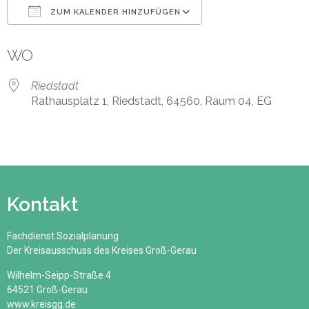
ZUM KALENDER HINZUFÜGEN
ICS herunterladen
Google Kalender
WO
Riedstadt
Rathausplatz 1, Riedstadt, 64560, Raum 04, EG
Kontakt
Fachdienst Sozialplanung
Der Kreisausschuss des Kreises Groß-Gerau
Wilhelm-Seipp-Straße 4
64521 Groß-Gerau
www.kreisgg.de