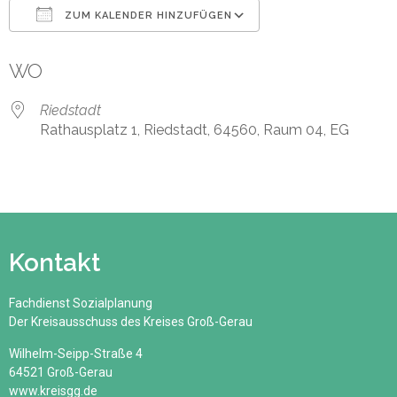
ZUM KALENDER HINZUFÜGEN
ICS herunterladen
Google Kalender
WO
Riedstadt
Rathausplatz 1, Riedstadt, 64560, Raum 04, EG
Kontakt
Fachdienst Sozialplanung
Der Kreisausschuss des Kreises Groß-Gerau
Wilhelm-Seipp-Straße 4
64521 Groß-Gerau
www.kreisgg.de