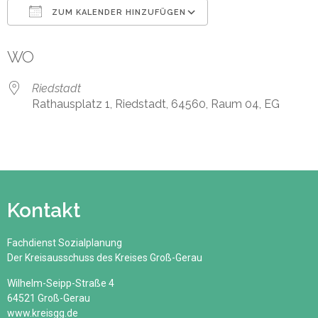
ZUM KALENDER HINZUFÜGEN
ICS herunterladen
Google Kalender
WO
Riedstadt
Rathausplatz 1, Riedstadt, 64560, Raum 04, EG
Kontakt
Fachdienst Sozialplanung
Der Kreisausschuss des Kreises Groß-Gerau
Wilhelm-Seipp-Straße 4
64521 Groß-Gerau
www.kreisgg.de