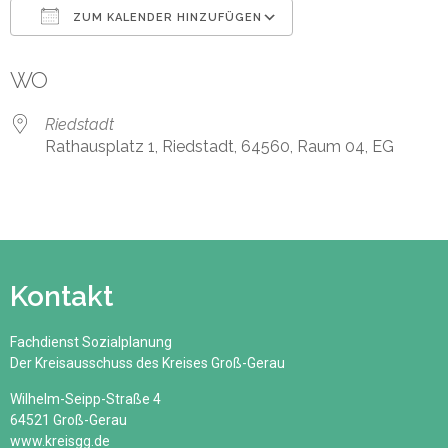
ZUM KALENDER HINZUFÜGEN
ICS herunterladen
Google Kalender
WO
Riedstadt
Rathausplatz 1, Riedstadt, 64560, Raum 04, EG
Kontakt
Fachdienst Sozialplanung
Der Kreisausschuss des Kreises Groß-Gerau
Wilhelm-Seipp-Straße 4
64521 Groß-Gerau
www.kreisgg.de