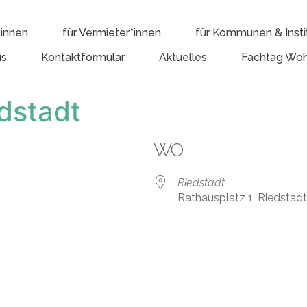
*innen
für Vermieter*innen
für Kommunen & Insti
is
Kontaktformular
Aktuelles
Fachtag Woh
dstadt
WO
Riedstadt
Rathausplatz 1, Riedstad
e Kalender
iCalendar