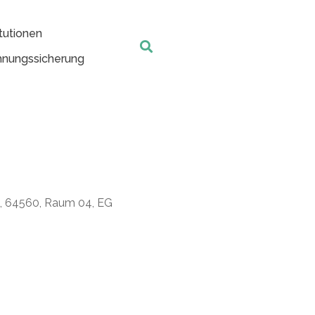
tutionen
nungssicherung
t, 64560, Raum 04, EG
Office 365
Outlook Live