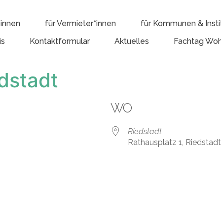
*innen
für Vermieter*innen
für Kommunen & Insti
is
Kontaktformular
Aktuelles
Fachtag Woh
dstadt
WO
Riedstadt
Rathausplatz 1, Riedstad
e Kalender
iCalendar