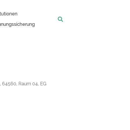
tutionen
nungssicherung
t, 64560, Raum 04, EG
Office 365
Outlook Live