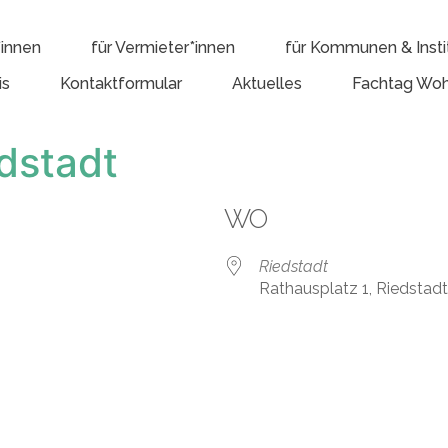
*innen
für Vermieter*innen
für Kommunen & Insti
is
Kontaktformular
Aktuelles
Fachtag Woh
dstadt
WO
Riedstadt
Rathausplatz 1, Riedstad
e Kalender
iCalendar