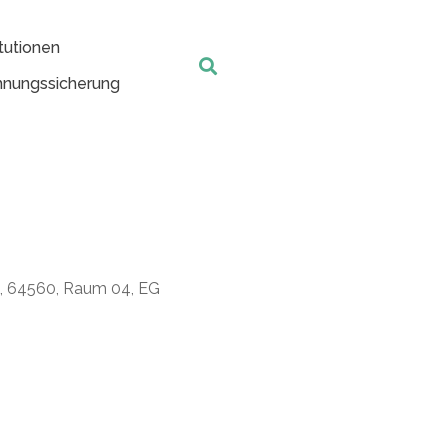
tutionen
nungssicherung
t, 64560, Raum 04, EG
Office 365
Outlook Live