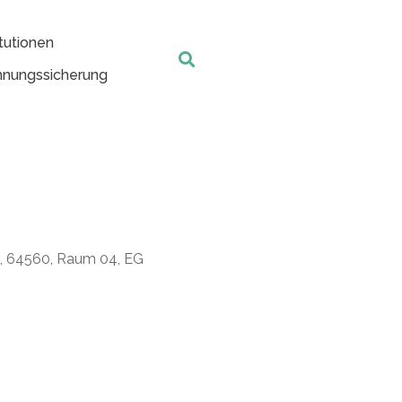
tutionen
nungssicherung
t, 64560, Raum 04, EG
Office 365
Outlook Live