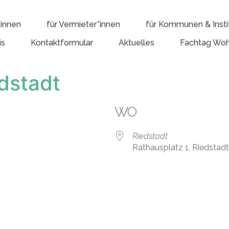
*innen
für Vermieter*innen
für Kommunen & Insti
is
Kontaktformular
Aktuelles
Fachtag Woh
dstadt
WO
Riedstadt
Rathausplatz 1, Riedstad
e Kalender
iCalendar