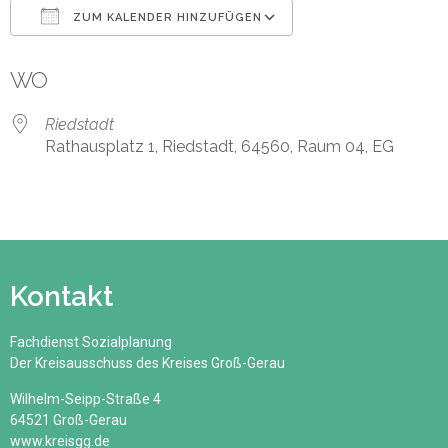
ZUM KALENDER HINZUFÜGEN
ICS herunterladen
Google Kalender
WO
Riedstadt
Rathausplatz 1, Riedstadt, 64560, Raum 04, EG
Kontakt
Fachdienst Sozialplanung
Der Kreisausschuss des Kreises Groß-Gerau
Wilhelm-Seipp-Straße 4
64521 Groß-Gerau
www.kreisgg.de