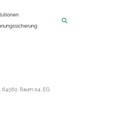
tutionen
nungssicherung
t, 64560, Raum 04, EG
Office 365
Outlook Live