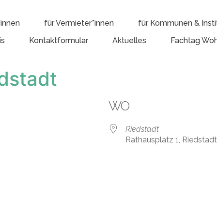
*innen
für Vermieter*innen
für Kommunen & Insti
is
Kontaktformular
Aktuelles
Fachtag Woh
dstadt
WO
Riedstadt
Rathausplatz 1, Riedstad
e Kalender
iCalendar