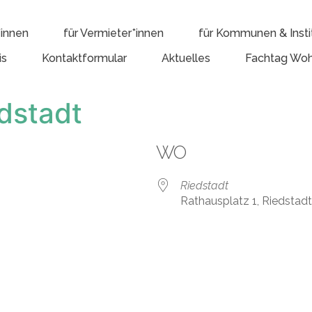
*innen
für Vermieter*innen
für Kommunen & Insti
is
Kontaktformular
Aktuelles
Fachtag Woh
dstadt
WO
Riedstadt
Rathausplatz 1, Riedstad
e Kalender
iCalendar