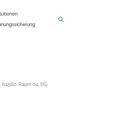
tutionen
nungssicherung
t, 64560, Raum 04, EG
Office 365
Outlook Live