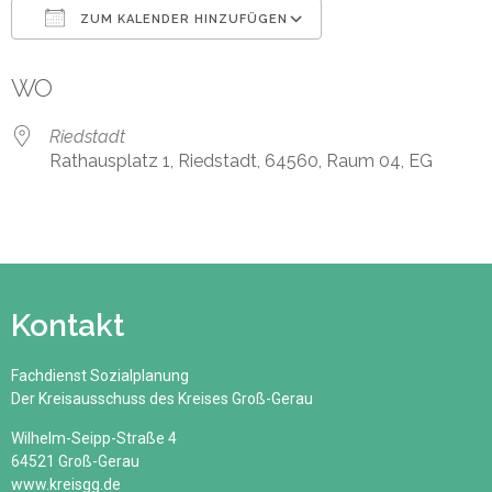
ZUM KALENDER HINZUFÜGEN
ICS herunterladen
Google Kalender
WO
Riedstadt
Rathausplatz 1, Riedstadt, 64560, Raum 04, EG
Kontakt
Fachdienst Sozialplanung
Der Kreisausschuss des Kreises Groß-Gerau
Wilhelm-Seipp-Straße 4
64521 Groß-Gerau
www.kreisgg.de