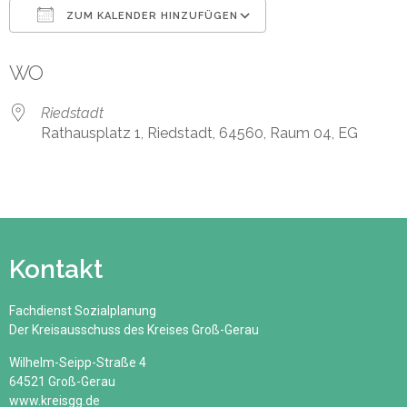
ZUM KALENDER HINZUFÜGEN
ICS herunterladen
Google Kalender
WO
Riedstadt
Rathausplatz 1, Riedstadt, 64560, Raum 04, EG
Kontakt
Fachdienst Sozialplanung
Der Kreisausschuss des Kreises Groß-Gerau
Wilhelm-Seipp-Straße 4
64521 Groß-Gerau
www.kreisgg.de