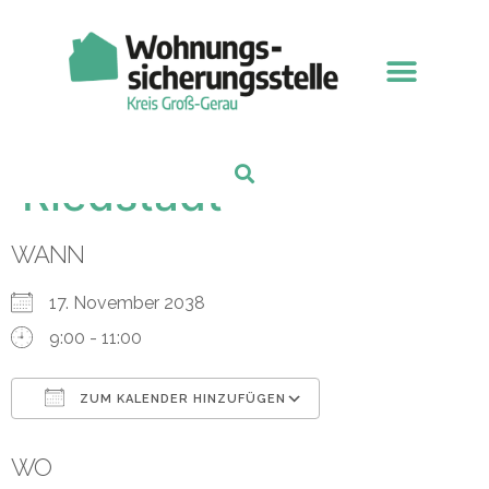
Für Kommunen & Institutionen
Fachtag Wohnungss
Sprechstunde
Riedstadt
WANN
17. November 2038
9:00 - 11:00
ZUM KALENDER HINZUFÜGEN
ICS herunterladen
Google Kalender
WO