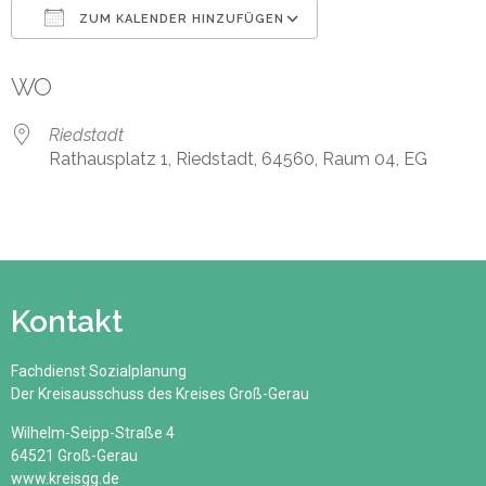
ZUM KALENDER HINZUFÜGEN
ICS herunterladen
Google Kalender
WO
Riedstadt
Rathausplatz 1, Riedstadt, 64560, Raum 04, EG
Kontakt
Fachdienst Sozialplanung
Der Kreisausschuss des Kreises Groß-Gerau
Wilhelm-Seipp-Straße 4
64521 Groß-Gerau
www.kreisgg.de