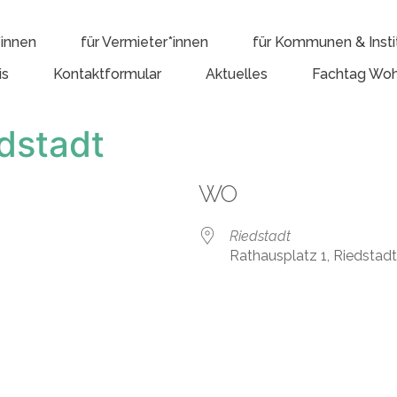
*innen
für Vermieter*innen
für Kommunen & Insti
is
Kontaktformular
Aktuelles
Fachtag Woh
dstadt
WO
Riedstadt
Rathausplatz 1, Riedstad
e Kalender
iCalendar