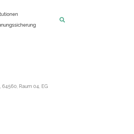
tutionen
nungssicherung
t, 64560, Raum 04, EG
Office 365
Outlook Live