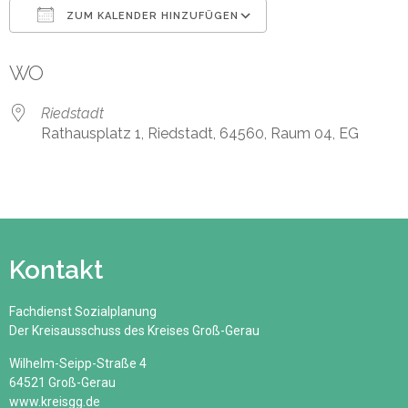
ZUM KALENDER HINZUFÜGEN
ICS herunterladen
Google Kalender
WO
Riedstadt
Rathausplatz 1, Riedstadt, 64560, Raum 04, EG
Kontakt
Fachdienst Sozialplanung
Der Kreisausschuss des Kreises Groß-Gerau
Wilhelm-Seipp-Straße 4
64521 Groß-Gerau
www.kreisgg.de