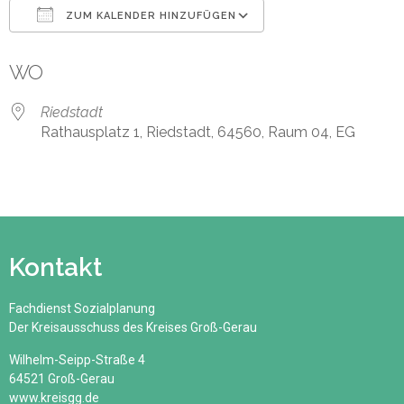
ZUM KALENDER HINZUFÜGEN
ICS herunterladen
Google Kalender
WO
Riedstadt
Rathausplatz 1, Riedstadt, 64560, Raum 04, EG
Kontakt
Fachdienst Sozialplanung
Der Kreisausschuss des Kreises Groß-Gerau
Wilhelm-Seipp-Straße 4
64521 Groß-Gerau
www.kreisgg.de