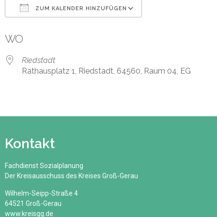
ZUM KALENDER HINZUFÜGEN
ICS herunterladen
Google Kalender
WO
Riedstadt
Rathausplatz 1, Riedstadt, 64560, Raum 04, EG
Kontakt
Fachdienst Sozialplanung
Der Kreisausschuss des Kreises Groß-Gerau
Wilhelm-Seipp-Straße 4
64521 Groß-Gerau
www.kreisgg.de