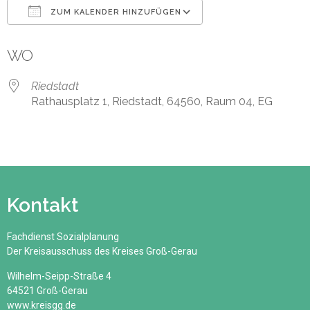
ZUM KALENDER HINZUFÜGEN
ICS herunterladen
Google Kalender
WO
Riedstadt
Rathausplatz 1, Riedstadt, 64560, Raum 04, EG
Kontakt
Fachdienst Sozialplanung
Der Kreisausschuss des Kreises Groß-Gerau
Wilhelm-Seipp-Straße 4
64521 Groß-Gerau
www.kreisgg.de