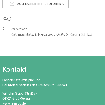
ZUM KALENDER HINZUFÜGEN
ICS herunterladen
Google Kalender
WO
Riedstadt
Rathausplatz 1, Riedstadt, 64560, Raum 04, EG
Kontakt
Fachdienst Sozialplanung
Der Kreisausschuss des Kreises Groß-Gerau
Wilhelm-Seipp-Straße 4
64521 Groß-Gerau
www.kreisgg.de