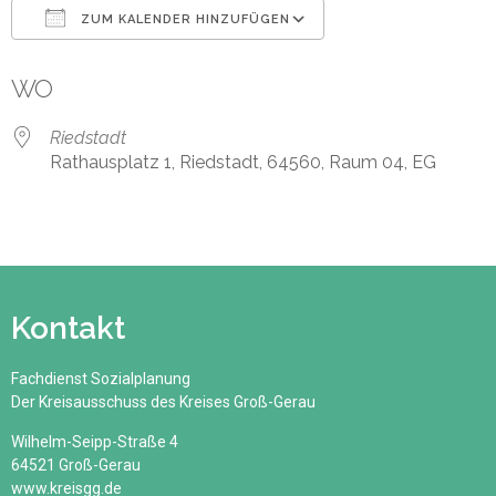
ZUM KALENDER HINZUFÜGEN
ICS herunterladen
Google Kalender
WO
Riedstadt
Rathausplatz 1, Riedstadt, 64560, Raum 04, EG
Kontakt
Fachdienst Sozialplanung
Der Kreisausschuss des Kreises Groß-Gerau
Wilhelm-Seipp-Straße 4
64521 Groß-Gerau
www.kreisgg.de