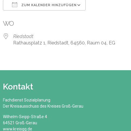
ZUM KALENDER HINZUFÜGEN
ICS herunterladen
Google Kalender
WO
Riedstadt
Rathausplatz 1, Riedstadt, 64560, Raum 04, EG
Kontakt
Fachdienst Sozialplanung
Der Kreisausschuss des Kreises Groß-Gerau
Wilhelm-Seipp-Straße 4
64521 Groß-Gerau
www.kreisgg.de