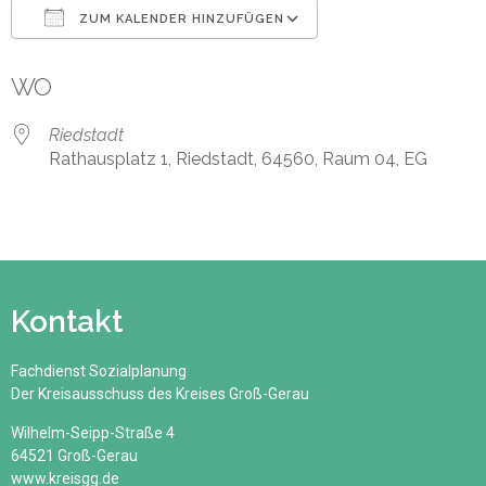
ZUM KALENDER HINZUFÜGEN
ICS herunterladen
Google Kalender
WO
Riedstadt
Rathausplatz 1, Riedstadt, 64560, Raum 04, EG
Kontakt
Fachdienst Sozialplanung
Der Kreisausschuss des Kreises Groß-Gerau
Wilhelm-Seipp-Straße 4
64521 Groß-Gerau
www.kreisgg.de