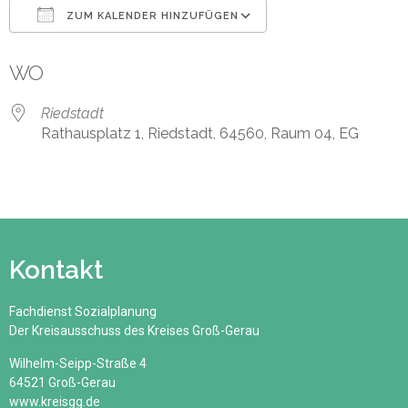
ZUM KALENDER HINZUFÜGEN
ICS herunterladen
Google Kalender
WO
Riedstadt
Rathausplatz 1, Riedstadt, 64560, Raum 04, EG
Kontakt
Fachdienst Sozialplanung
Der Kreisausschuss des Kreises Groß-Gerau
Wilhelm-Seipp-Straße 4
64521 Groß-Gerau
www.kreisgg.de