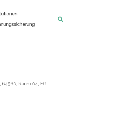
tutionen
nungssicherung
t, 64560, Raum 04, EG
Office 365
Outlook Live