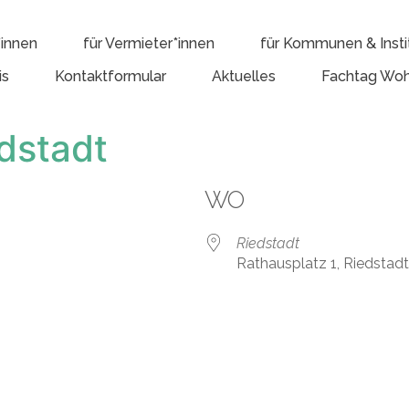
*innen
für Vermieter*innen
für Kommunen & Insti
is
Kontaktformular
Aktuelles
Fachtag Woh
dstadt
WO
Riedstadt
Rathausplatz 1, Riedstad
e Kalender
iCalendar