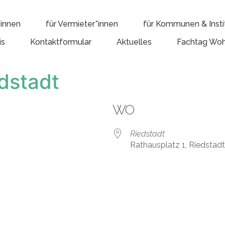
*innen
für Vermieter*innen
für Kommunen & Insti
is
Kontaktformular
Aktuelles
Fachtag Woh
dstadt
WO
Riedstadt
Rathausplatz 1, Riedstad
e Kalender
iCalendar