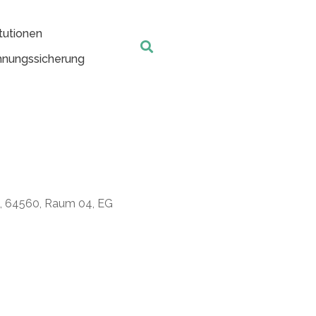
tutionen
nungssicherung
t, 64560, Raum 04, EG
Office 365
Outlook Live