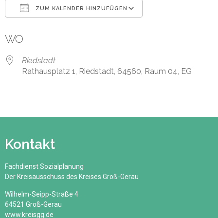
ZUM KALENDER HINZUFÜGEN
ICS herunterladen
Google Kalender
WO
Riedstadt
Rathausplatz 1, Riedstadt, 64560, Raum 04, EG
Kontakt
Fachdienst Sozialplanung
Der Kreisausschuss des Kreises Groß-Gerau
Wilhelm-Seipp-Straße 4
64521 Groß-Gerau
www.kreisgg.de