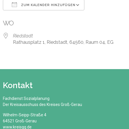
ZUM KALENDER HINZUFÜGEN
ICS herunterladen
Google Kalender
WO
Riedstadt
Rathausplatz 1, Riedstadt, 64560, Raum 04, EG
Kontakt
Fachdienst Sozialplanung
Der Kreisausschuss des Kreises Groß-Gerau
Wilhelm-Seipp-Straße 4
64521 Groß-Gerau
www.kreisgg.de