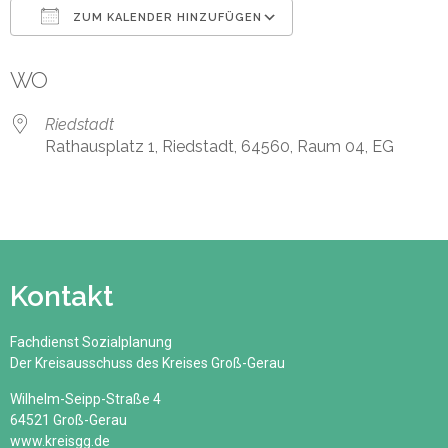
ZUM KALENDER HINZUFÜGEN
ICS herunterladen
Google Kalender
WO
Riedstadt
Rathausplatz 1, Riedstadt, 64560, Raum 04, EG
Kontakt
Fachdienst Sozialplanung
Der Kreisausschuss des Kreises Groß-Gerau
Wilhelm-Seipp-Straße 4
64521 Groß-Gerau
www.kreisgg.de