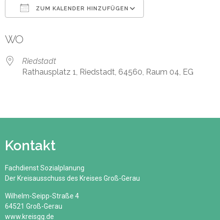
ZUM KALENDER HINZUFÜGEN
ICS herunterladen
Google Kalender
WO
Riedstadt
Rathausplatz 1, Riedstadt, 64560, Raum 04, EG
Kontakt
Fachdienst Sozialplanung
Der Kreisausschuss des Kreises Groß-Gerau
Wilhelm-Seipp-Straße 4
64521 Groß-Gerau
www.kreisgg.de