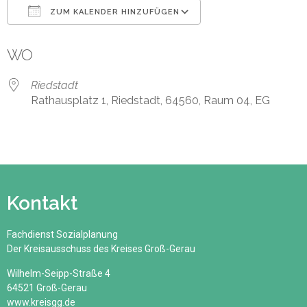
ZUM KALENDER HINZUFÜGEN
ICS herunterladen
Google Kalender
WO
Riedstadt
Rathausplatz 1, Riedstadt, 64560, Raum 04, EG
Kontakt
Fachdienst Sozialplanung
Der Kreisausschuss des Kreises Groß-Gerau
Wilhelm-Seipp-Straße 4
64521 Groß-Gerau
www.kreisgg.de