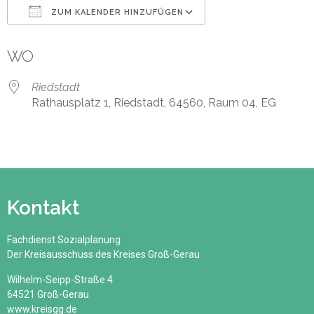
ZUM KALENDER HINZUFÜGEN
ICS herunterladen
Google Kalender
WO
Riedstadt
Rathausplatz 1, Riedstadt, 64560, Raum 04, EG
Kontakt
Fachdienst Sozialplanung
Der Kreisausschuss des Kreises Groß-Gerau
Wilhelm-Seipp-Straße 4
64521 Groß-Gerau
www.kreisgg.de