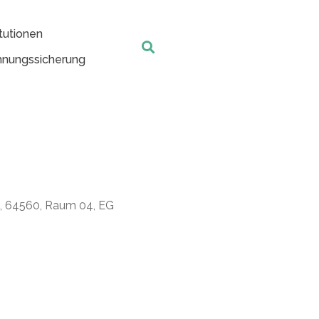
tutionen
nungssicherung
t, 64560, Raum 04, EG
Office 365
Outlook Live