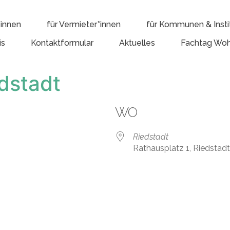
*innen
für Vermieter*innen
für Kommunen & Insti
is
Kontaktformular
Aktuelles
Fachtag Woh
dstadt
WO
Riedstadt
Rathausplatz 1, Riedstad
e Kalender
iCalendar