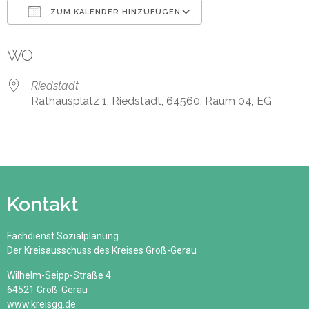
ZUM KALENDER HINZUFÜGEN
ICS herunterladen
Google Kalender
WO
Riedstadt
Rathausplatz 1, Riedstadt, 64560, Raum 04, EG
Kontakt
Fachdienst Sozialplanung
Der Kreisausschuss des Kreises Groß-Gerau
Wilhelm-Seipp-Straße 4
64521 Groß-Gerau
www.kreisgg.de